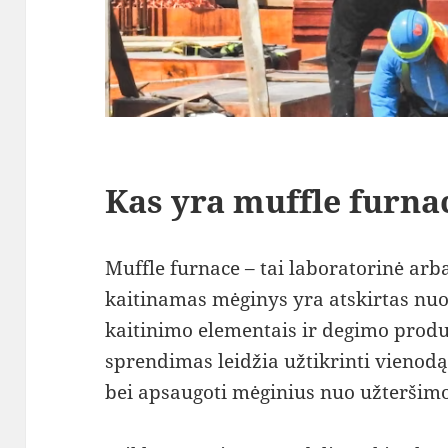
Kas yra muffle furna
Muffle furnace – tai laboratorinė arb
kaitinamas mėginys yra atskirtas nuo 
kaitinimo elementais ir degimo produk
sprendimas leidžia užtikrinti vienod
bei apsaugoti mėginius nuo užteršimo