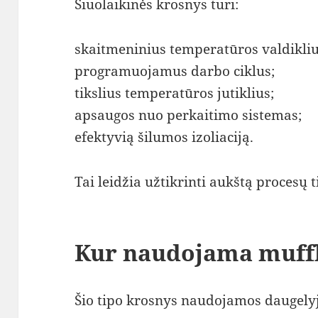
Šiuolaikinės krosnys turi:
skaitmeninius temperatūros valdikliu
programuojamus darbo ciklus;
tikslius temperatūros jutiklius;
apsaugos nuo perkaitimo sistemas;
efektyvią šilumos izoliaciją.
Tai leidžia užtikrinti aukštą procesų
Kur naudojama muffl
Šio tipo krosnys naudojamos daugelyje