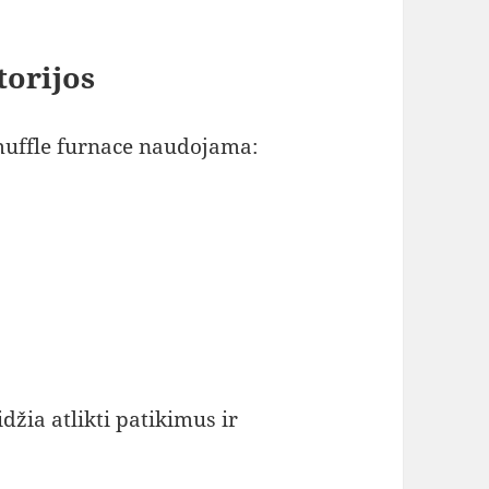
torijos
muffle furnace naudojama:
džia atlikti patikimus ir