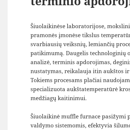
terminio apdoroj
Šiuolaikinėse laboratorijose, mokslin
pramonės įmonėse tikslus temperatū
svarbiausių veiksnių, lemiančių proc
patikimumą. Daugelis technologinių o
analizė, terminis apdorojimas, degi
nustatymas, reikalauja itin aukštos ir
Tokiems procesams plačiai naudojama
specializuota aukštatemperatūrė kros
medžiagų kaitinimui.
Šiuolaikinė muffle furnace pasižymi
valdymo sistemomis, efektyvia šilumos