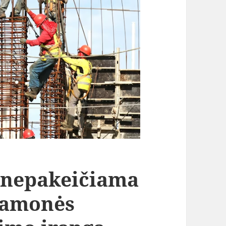
 nepakeičiama
pramonės