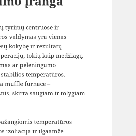
imo įranga
ių tyrimų centruose ir
ros valdymas yra vienas
esų kokybę ir rezultatų
peracijų, tokių kaip medžiagų
nimas ar peleningumo
 stabilios temperatūros.
 muffle furnace –
nis, skirta saugiam ir tolygiam
 pažangiomis temperatūros
 izoliacija ir ilgaamže