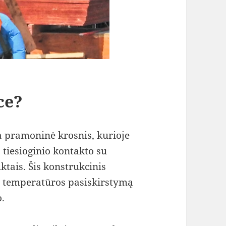
ce?
a pramoninė krosnis, kurioje
tiesioginio kontakto su
tais. Šis konstrukcinis
ą temperatūros pasiskirstymą
.