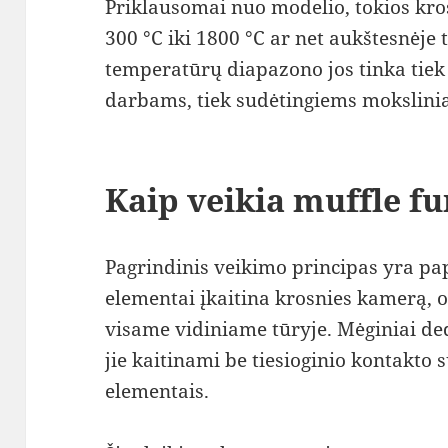
Priklausomai nuo modelio, tokios kro
300 °C iki 1800 °C ar net aukštesnėje
temperatūrų diapazono jos tinka tie
darbams, tiek sudėtingiems mokslin
Kaip veikia muffle f
Pagrindinis veikimo principas yra pap
elementai įkaitina krosnies kamerą, 
visame vidiniame tūryje. Mėginiai de
jie kaitinami be tiesioginio kontakto 
elementais.