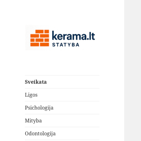
kerama.lt
kerama.lt
Sveikata
Ligos
Psichologija
Mityba
Odontologija