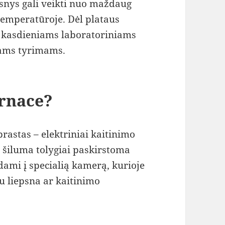
snys gali veikti nuo maždaug
 temperatūroje. Dėl plataus
k kasdieniams laboratoriniams
iams tyrimams.
urnace?
rastas – elektriniai kaitinimo
o šiluma tolygiai paskirstoma
dami į specialią kamerą, kurioje
su liepsna ar kaitinimo