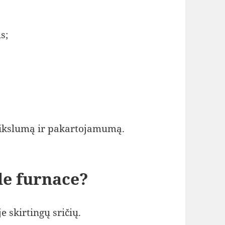
s;
 tikslumą ir pakartojamumą.
e furnace?
 skirtingų sričių.