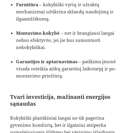
Furnitūra
– kokybiški vyrių ir užraktų
mechanizmai užtikrina sklandų naudojimą ir
ilgaamžiškumą.
Montavimo kokybė
– net ir brangiausi langai
nebus efektyvūs, jei jie bus sumontuoti
nekokybiškai.
Garantijos ir aptarnavimas
– patikima įmonė
visada suteikia aiškų garantinį laikotarpį ir po-
montavimo priežiūrą.
Tvari investicija, mažinanti energijos
sąnaudas
Kokybiški plastikiniai langai ne tik pagerina
gyvenimo komfortą, bet ir ilgainiui atsiperka
sumažėjusiomis šildymo bei vėsinimo išlaidomis.