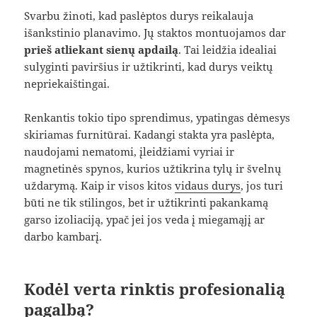
Svarbu žinoti, kad paslėptos durys reikalauja
išankstinio planavimo. Jų staktos montuojamos dar
prieš atliekant sienų apdailą
. Tai leidžia idealiai
sulyginti paviršius ir užtikrinti, kad durys veiktų
nepriekaištingai.
Renkantis tokio tipo sprendimus, ypatingas dėmesys
skiriamas furnitūrai. Kadangi stakta yra paslėpta,
naudojami nematomi, įleidžiami vyriai ir
magnetinės spynos, kurios užtikrina tylų ir švelnų
uždarymą. Kaip ir visos kitos
vidaus durys
, jos turi
būti ne tik stilingos, bet ir užtikrinti pakankamą
garso izoliaciją, ypač jei jos veda į miegamąjį ar
darbo kambarį.
Kodėl verta rinktis profesionalią
pagalbą?