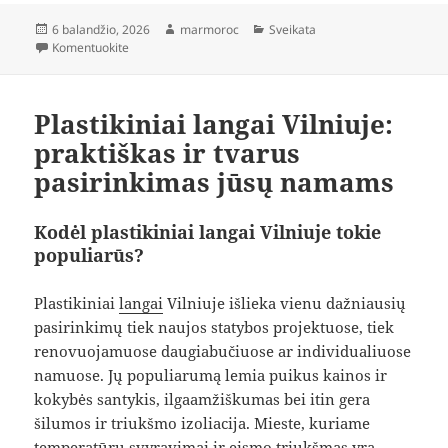
Paskelbta
Autorius
Kategorijos
6 balandžio, 2026
marmoroc
Sveikata
įrašą Nematomos durys: kaip sukurti vientisą ir moderni
Komentuokite
Plastikiniai langai Vilniuje:
praktiškas ir tvarus
pasirinkimas jūsų namams
Kodėl plastikiniai langai Vilniuje tokie
populiarūs?
Plastikiniai
langai
Vilniuje išlieka vienu dažniausių
pasirinkimų tiek naujos statybos projektuose, tiek
renovuojamuose daugiabučiuose ar individualiuose
namuose. Jų populiarumą lemia puikus kainos ir
kokybės santykis, ilgaamžiškumas bei itin gera
šilumos ir triukšmo izoliacija. Mieste, kuriame
temperatūrų svyravimai ir eismo triukšmas yra