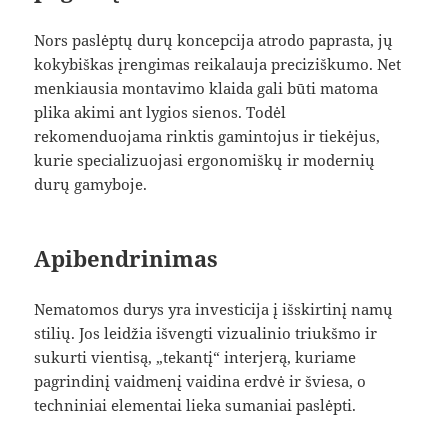
Nors paslėptų durų koncepcija atrodo paprasta, jų
kokybiškas įrengimas reikalauja preciziškumo. Net
menkiausia montavimo klaida gali būti matoma
plika akimi ant lygios sienos. Todėl
rekomenduojama rinktis gamintojus ir tiekėjus,
kurie specializuojasi ergonomiškų ir modernių
durų gamyboje.
Apibendrinimas
Nematomos durys yra investicija į išskirtinį namų
stilių. Jos leidžia išvengti vizualinio triukšmo ir
sukurti vientisą, „tekantį“ interjerą, kuriame
pagrindinį vaidmenį vaidina erdvė ir šviesa, o
techniniai elementai lieka sumaniai paslėpti.