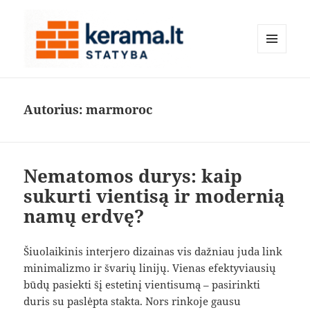
MENIU
IR
kerama.lt
VALDIKLIAI
Autorius:
marmoroc
Nematomos durys: kaip
sukurti vientisą ir modernią
namų erdvę?
Šiuolaikinis interjero dizainas vis dažniau juda link
minimalizmo ir švarių linijų. Vienas efektyviausių
būdų pasiekti šį estetinį vientisumą – pasirinkti
duris su paslėpta stakta. Nors rinkoje gausu