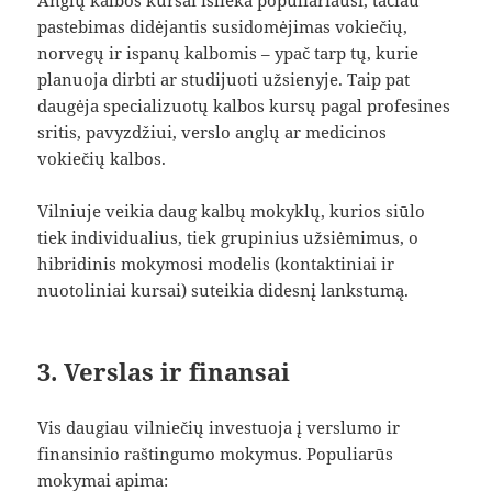
Anglų kalbos kursai išlieka populiariausi, tačiau
pastebimas didėjantis susidomėjimas vokiečių,
norvegų ir ispanų kalbomis – ypač tarp tų, kurie
planuoja dirbti ar studijuoti užsienyje. Taip pat
daugėja specializuotų kalbos kursų pagal profesines
sritis, pavyzdžiui, verslo anglų ar medicinos
vokiečių kalbos.
Vilniuje veikia daug kalbų mokyklų, kurios siūlo
tiek individualius, tiek grupinius užsiėmimus, o
hibridinis mokymosi modelis (kontaktiniai ir
nuotoliniai kursai) suteikia didesnį lankstumą.
3. Verslas ir finansai
Vis daugiau vilniečių investuoja į verslumo ir
finansinio raštingumo mokymus. Populiarūs
mokymai apima: