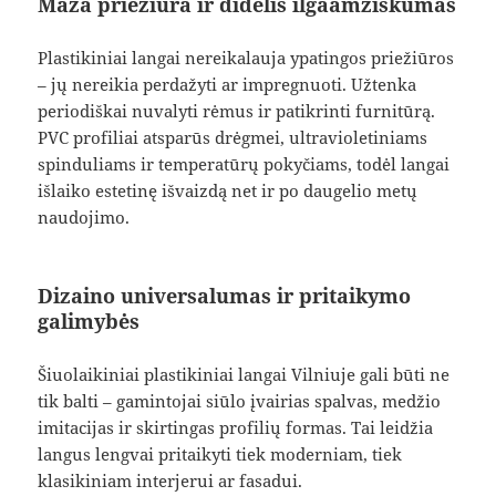
Maža priežiūra ir didelis ilgaamžiškumas
Plastikiniai langai nereikalauja ypatingos priežiūros
– jų nereikia perdažyti ar impregnuoti. Užtenka
periodiškai nuvalyti rėmus ir patikrinti furnitūrą.
PVC profiliai atsparūs drėgmei, ultravioletiniams
spinduliams ir temperatūrų pokyčiams, todėl langai
išlaiko estetinę išvaizdą net ir po daugelio metų
naudojimo.
Dizaino universalumas ir pritaikymo
galimybės
Šiuolaikiniai plastikiniai langai Vilniuje gali būti ne
tik balti – gamintojai siūlo įvairias spalvas, medžio
imitacijas ir skirtingas profilių formas. Tai leidžia
langus lengvai pritaikyti tiek moderniam, tiek
klasikiniam interjerui ar fasadui.