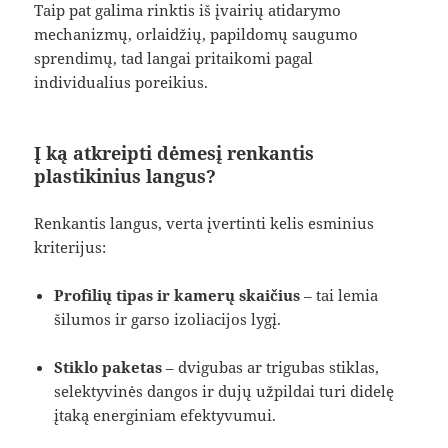
Taip pat galima rinktis iš įvairių atidarymo
mechanizmų, orlaidžių, papildomų saugumo
sprendimų, tad langai pritaikomi pagal
individualius poreikius.
Į ką atkreipti dėmesį renkantis
plastikinius langus?
Renkantis langus, verta įvertinti kelis esminius
kriterijus:
Profilių tipas ir kamerų skaičius
– tai lemia
šilumos ir garso izoliacijos lygį.
Stiklo paketas
– dvigubas ar trigubas stiklas,
selektyvinės dangos ir dujų užpildai turi didelę
įtaką energiniam efektyvumui.