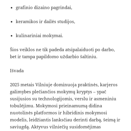
grafinio dizaino pagrindai,
keramikos ir dailės studijos,
kulinariniai mokymai.
Šios veiklos ne tik padeda atsipalaiduoti po darbo,
bet ir tampa papildomo uždarbio šaltiniu.
Išvada
2025 metais Vilniuje dominuoja praktinės, karjeros
galimybes plečiančios mokymų kryptys – ypač
susijusios su technologijomis, verslu ir asmeniniu
tobulėjimu. Mokymosi prieinamumą didina
nuotolinės platformos ir hibridinis mokymosi
modelis, leidžiantis lanksčiau derinti darbą, šeimą ir
saviugdą. Aktyvus vilniečių susidomėjimas