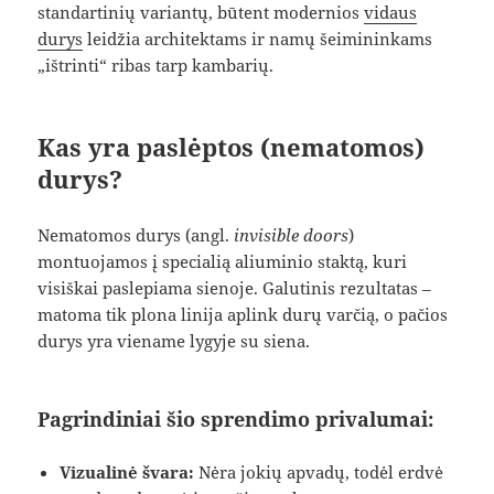
standartinių variantų, būtent modernios
vidaus
durys
leidžia architektams ir namų šeimininkams
„ištrinti“ ribas tarp kambarių.
Kas yra paslėptos (nematomos)
durys?
Nematomos durys (angl.
invisible doors
)
montuojamos į specialią aliuminio staktą, kuri
visiškai paslepiama sienoje. Galutinis rezultatas –
matoma tik plona linija aplink durų varčią, o pačios
durys yra viename lygyje su siena.
Pagrindiniai šio sprendimo privalumai:
Vizualinė švara:
Nėra jokių apvadų, todėl erdvė