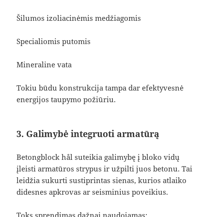
Šilumos izoliacinėmis medžiagomis
Specialiomis putomis
Mineraline vata
Tokiu būdu konstrukcija tampa dar efektyvesnė
energijos taupymo požiūriu.
3. Galimybė integruoti armatūrą
Betongblock hål suteikia galimybę į bloko vidų
įleisti armatūros strypus ir užpilti juos betonu. Tai
leidžia sukurti sustiprintas sienas, kurios atlaiko
didesnes apkrovas ar seisminius poveikius.
Toks sprendimas dažnai naudojamas: