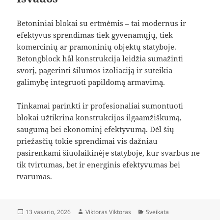
Betoniniai blokai su ertmėmis – tai modernus ir
efektyvus sprendimas tiek gyvenamųjų, tiek
komercinių ar pramoninių objektų statyboje.
Betongblock hål konstrukcija leidžia sumažinti
svorį, pagerinti šilumos izoliaciją ir suteikia
galimybę integruoti papildomą armavimą.
Tinkamai parinkti ir profesionaliai sumontuoti
blokai užtikrina konstrukcijos ilgaamžiškumą,
saugumą bei ekonominį efektyvumą. Dėl šių
priežasčių tokie sprendimai vis dažniau
pasirenkami šiuolaikinėje statyboje, kur svarbus ne
tik tvirtumas, bet ir energinis efektyvumas bei
tvarumas.
Paskelbta
Autorius
Kategorijos
13 vasario, 2026
Viktoras Viktoras
Sveikata