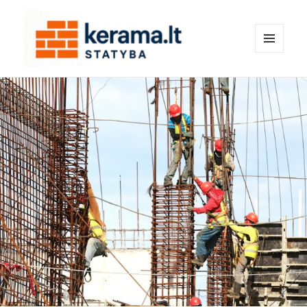
MENIU
IR
kerama.lt
VALDIKLIAI