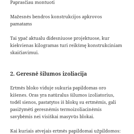
Paprasčiau montuoti
Mažesnės bendros konstrukcijos apkrovos
pamatams
Tai ypač aktualu didesniuose projektuose, kur
kiekvienas kilogramas turi reikšmę konstrukciniam
skaičiavimui.
2. Geresnė šilumos izoliacija
Ertmės bloko viduje sukuria papildomas oro
kišenes. Oras yra natūralus šilumos izoliatorius,
todėl sienos, pastatytos iš blokų su ertmėmis, gali
pasižymėti geresnėmis termoizoliacinėmis
savybėmis nei visiškai masyvūs blokai.
Kai kuriais atvejais ertmės papildomai užpildomos: