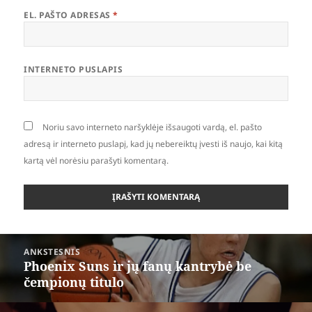
EL. PAŠTO ADRESAS
*
INTERNETO PUSLAPIS
Noriu savo interneto naršyklėje išsaugoti vardą, el. pašto
adresą ir interneto puslapį, kad jų nebereiktų įvesti iš naujo, kai kitą
kartą vėl norėsiu parašyti komentarą.
Navigacija
ANKSTESNIS
tarp
Phoenix Suns ir jų fanų kantrybė be
Ankstesnis
įrašų
čempionų titulo
įrašas: